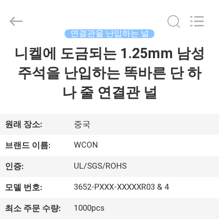
-
2026
WCON
ELECTRONICS
(
연결관을 난입하는 널
GUANGDONG)
CO.,
LTD.
니켈에 도금되는 1.25mm 남성
집
All
Rights
Reserved.
주석을 난입하는 똑바른 단 하
제
나 줄 연결관 널
품
원래 장소:
중국
회
WCON
브랜드 이름:
사
UL/SGS/ROHS
인증:
소
3652-PXXX-XXXXXR03 & 4
모델 번호:
개
1000pcs
최소 주문 수량: