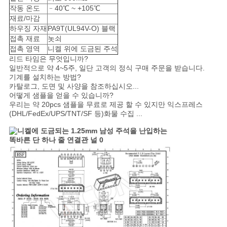
사
작동 온도
﹣40℃ ~ +105℃
재료/마감
이
하우징 자재
PA9T(UL94V-O) 블랙
접촉 재료
놋쇠
트
접촉 영역
니켈 위에 도금된 주석
리드 타임은 무엇입니까?
맵
일반적으로 약 4~5주, 일단 고객의 정식 구매 주문을 받습니다.
기계를 설치하는 방법?
카탈로그, 도면 및 사양을 참조하십시오...
어떻게 샘플을 얻을 수 있습니까?
PRIVACY
우리는 약 20pcs 샘플을 무료로 제공 할 수 있지만 익스프레스
(DHL/FedEx/UPS/TNT/SF 등)화물 수집 ...
POLICY