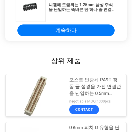
니켈에 도금되는 1.25mm 남성 주석
을 난입하는 똑바른 단 하나 줄 연결관
널
계속하다
상위 제품
포스트 인광체 PA9T 청
동 금 섬광을 가진 연결관
을 난입하는 0.5mm
2*50P SMT 널
negotiable MOQ:1000pcs
CONTACT
0.8mm 피치 D 유형을 난