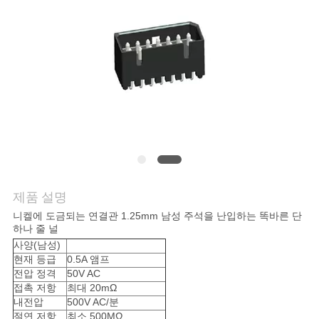
의
하
기
조
회
를
요
제품 설명
청
니켈에 도금되는 연결관 1.25mm 남성 주석을 난입하는 똑바른 단
하나 줄 널
하
사양(남성)
현재 등급
0.5A 앰프
다
전압 정격
50V AC
접촉 저항
최대 20mΩ
내전압
500V AC/분
절연 저항
최소 500MΩ