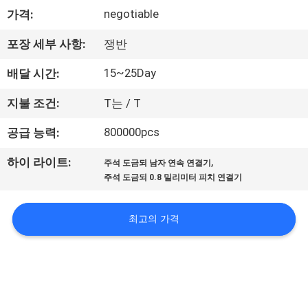
negotiable
가격:
공
장
포장 세부 사항:
쟁반
여
15~25Day
배달 시간:
행
지불 조건:
T는 / T
800000pcs
공급 능력:
품
,
하이 라이트:
주석 도금되 남자 연속 연결기
질
주석 도금되 0.8 밀리미터 피치 연결기
관
최고의 가격
리
문