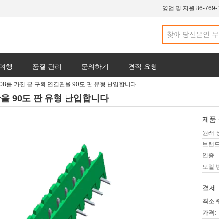
영업 및 지원:
86-769-
 여행
품질 관리
문의하기
견적 요청
5.08를 가진 끝 구획 연결관을 90도 판 유형 난입합니다
관을 90도 판 유형 난입합니다
제품 
원래 
브랜드
인증:
모델 
결제 
최소 
가격: