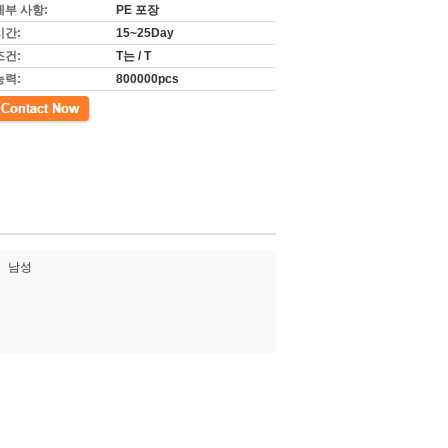
세부 사항:
PE 포장
시간:
15~25Day
조건:
T는 / T
능력:
800000pcs
남성