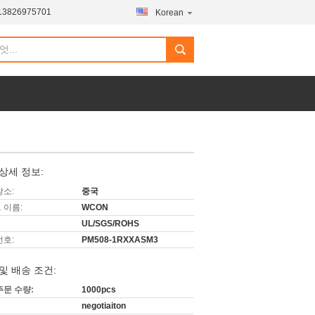
13826975701
Korean
상세 정보:
장소:
중국
 이름:
WCON
UL/SGS/ROHS
번호:
PM508-1RXXASM3
및 배송 조건:
주문 수량:
1000pcs
negotiaiton