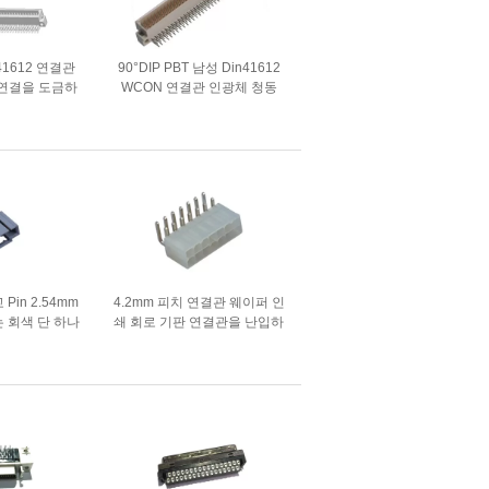
41612 연결관
90°DIP PBT 남성 Din41612
0 연결을 도금하
WCON 연결관 인광체 청동
소켓 판
2.54 Mm 핀 커넥터
in 2.54mm
4.2mm 피치 연결관 웨이퍼 인
 회색 단 하나
쇄 회로 기판 연결관을 난입하
 철사
는 정각 철사