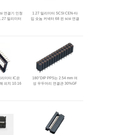
scsi 연결기 인청
1.27 밀리미터 SCSI CEN-타
.27 밀리미터
입 숫놈 커넥터 68 핀 scsi 연결
EN-타입 연결기
기 scsi 계면 접속기
 밀리미터 IC은
180°DIP PPS는 2.54 mm 여
 피치 10.16
성 우두머리 연결관 30%GF
 2*14P 하락
UL94V-0를 기계로 가공했습
43 가로행에 소켓
니다
웁니다