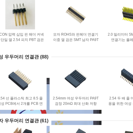
CON 압력 삽입 핀 해더 커넥
모자 ROHS와 핀헤더 연결기
2.0 밀리미터 S
 단일 열 2.54 피치 PBT 검은
이중 열 검은 SMT 남자 PA9T
연결기는 플
ROHS
H = 2.0은 찬성했습니다
2*8P PCB 
플레이트를 놋
성 우두머리 연결관
(88)
.54 선 플라스틱 최고 8.5 줄
2.54mm 여성 우두머리 PA9T
2.54 두 배 줄
성 PCB에서 2개를 PCB 연
검정 20mΩ 최대 산화 저항
용을 위한 여성
결관에 간격을 두기
1000mΩ 분
관 지급 Brea
자 우두머리 연결관
(61)