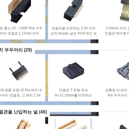
료 통신 10 ~ 100P Pcb 우두
연결관을 타전하는 2.54 피치
2.54mm 피치
머리 연결관 1.27mm 피치
상자 Heade 널은 PCB 메인 보
연결관 똑바른 P
드 제조자를 위한 부속을 접촉
라스틱 ROHS 
합니다
니
치 우두머리
(29)
제 맞춤 유형 20 Pin 래치 우
연결관 T 유형 유숙
관통된 선 래치
두머리 연결관, 긴 래치 2.54
H=15.10mm를 타전하는
Pin 우두머리
Mm 피치 우두머리
2.54mm 래치 우두머리 널
2.54 Mm 
결관을 난입하는 널
(46)