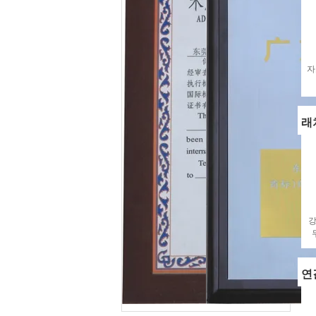
자
래
강
연