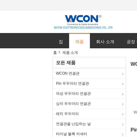
집
제품
회사 소개
공장
홈
제품 소개
모든 제품
W
WCON 연결관
Pin 우두머리 연결관
여성 우두머리 연결관
상자 우두머리 연결관
W
래치 우두머리
연결관을 난입하는 널
P
터미널 블록 커넥터