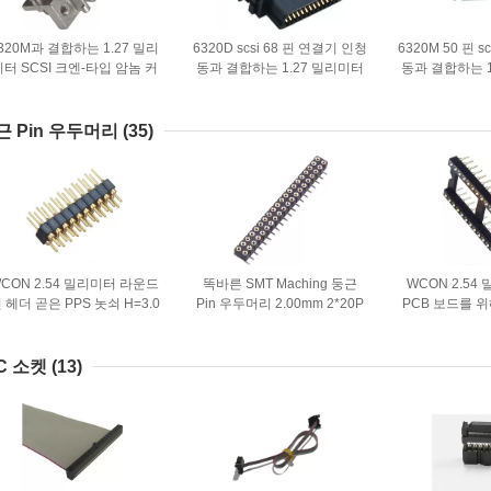
320M과 결합하는 1.27 밀리
6320D scsi 68 핀 연결기 인청
6320M 50 핀 
미터 SCSI 크엔-타입 암놈 커
동과 결합하는 1.27 밀리미터
동과 결합하는 1
넥터 50 핀 scsi 연결기
scsi 연결기 idc 타입
scsi 남자 C
근 Pin 우두머리
(35)
CON 2.54 밀리미터 라운드
똑바른 SMT Maching 둥근
WCON 2.54
 헤더 곧은 PPS 놋쇠 H=3.0
Pin 우두머리 2.00mm 2*20P
PCB 보드를 위해
Mm L=10.0 검 ROHS
회로판 연결관
WCON 연결기의
H=3.0,L=7.
을 끼
DC 소켓
(13)