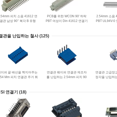
.54mm 피치 소음 41612 연
PCB를 위한 WCON 90' 하락
2.54mm 소음 
결관 남성 90° 복각 B 유형
PBT 여성이 Din 41612 연결기
PBT UL94V-
PBT+30% G.F 고급장교
30mΩ 맥스 보드 단부 연결기
는 유럽 
결관을 난입하는 철사
(125)
웨이퍼 끝 배선을 짝지어주는
연결관 웨이퍼 연결관 제조자
연결관 고급장교 P
.54 Mm 피치 연결관 주거 회
를 난입하는 2.54mm 피치 90
정각을 난입하는
로판 연결관
철사
웨이퍼
CSI 연결기
(18)