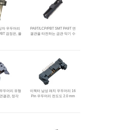
 상자 우두머리
PA9T/LCP/PBT SMT PA9T 연
BT 검정은, 플
결관을 타전하는 금관 악기 수
12P를 추가합
컷 우두머리 연결관 판
다
 우두머리 유형
이젝터 남성 래치 우두머리 16
 연결관, 정각
Pin 우두머리 전도도 2.0 mm
여성 우두머리
고급장교