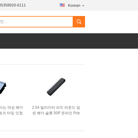
85358920-6111
Korean
미터는 여성 헤더
2.54 밀리미터 피치 라운드 암
로즈 타잎 인청
핀 헤더 슬롯 50P 온라인 Pcb
던집니다
핀