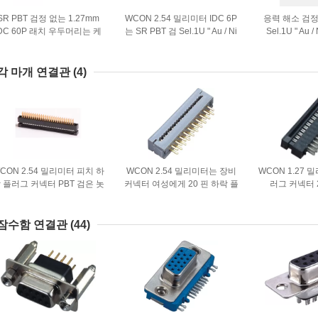
SR PBT 검정 없는 1.27mm
WCON 2.54 밀리미터 IDC 6P
응력 해소 검정
IDC 60P 래치 우두머리는 케
는 SR PBT 검 Sel.1U " Au / Ni
Sel.1U " Au
블 L=150mm를 조립합니다
ROHS와 헤더에 걸쇠를 겁니
2.54 밀리미터 
다
춘
각 마개 연결관
(4)
CON 2.54 밀리미터 피치 하
WCON 2.54 밀리미터는 장비
WCON 1.27 
 플러그 커넥터 PBT 검은 놋
커넥터 여성에게 20 핀 하락 플
러그 커넥터 2
 sel.1U " Au / Ni. 트레이 포
러그 커넥터 PBT를 전송합니
30%GF UL94V-
장 UL94V-0
다
Ni를 놋쇠
 잠수함 연결관
(44)