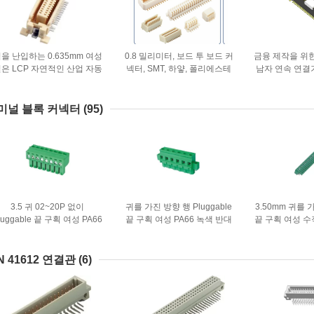
을 난입하는 0.635mm 여성
0.8 밀리미터, 보드 투 보드 커
금융 제작을 위한 
은 LCP 자연적인 산업 자동
넥터, SMT, 하얗, 폴리에스테
남자 연속 연결기
화를 금 도금했습니다
르, 놋쇠.
미널 블록 커넥터
(95)
3.5 귀 02~20P 없이
귀를 가진 방향 행 Pluggable
3.50mm 귀를 가
luggable 끝 구획 여성 PA66
끝 구획 여성 PA66 녹색 반대
끝 구획 여성 수
녹색을 투구하십시오
위치에 5.08 수평한
는 주석 P
N 41612 연결관
(6)