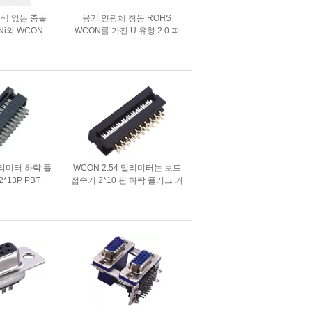
색 없는 충돌
융기 인광체 청동 ROHS
 / Ni와 WCON
WCON를 가진 U 유형 2.0 피
IDC 소켓 14P
치 IDC 소켓
파형
밀리미터 하락 플
WCON 2.54 밀리미터는 보드
*13P PBT
접속기 2*10 핀 하락 플러그 커
0은 Sel Au /
넥터 인청동 결함 핀에 배선합
를 입힙니다
니다