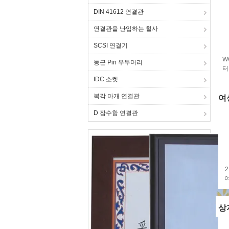
DIN 41612 연결관
연결관을 난입하는 철사
SCSI 연결기
W
둥근 Pin 우두머리
터
IDC 소켓
복각 마개 연결관
여
D 잠수함 연결관
2
여
상