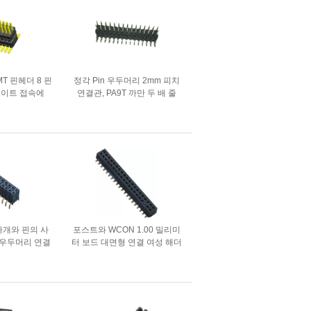
MT 핀헤더 8 핀
정각 Pin 우두머리 2mm 피치
레이트 접속에
연결관, PA9T 까만 두 배 줄
(폴리염화비페닐)
쇠를 입힙니다
 마개와 핀의 사
포스트와 WCON 1.00 밀리미
 우두머리 연결
터 보드 대면형 연결 여성 해더
ked H=8.5
커넥터 SMT PA9T 검정색