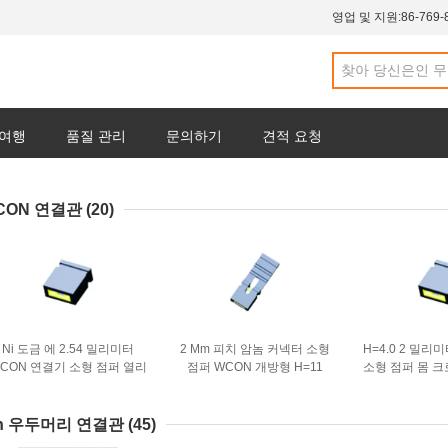
영업 및 지원:
86-769-
 여행
품질 관리
문의하기
견적 요청
CON 연결관
(20)
Ni 도금 에 2.54 밀리미터
2 Mm 피치 암놈 커넥터 소형
H=4.0 2 밀리
CON 연결기 소형 점퍼 열리
점퍼 WCON 개방형 H=11
소형 점퍼 몸 크
/ 크로즈 타잎 PBT 검 SN
동을 
in 우두머리 연결관
(45)