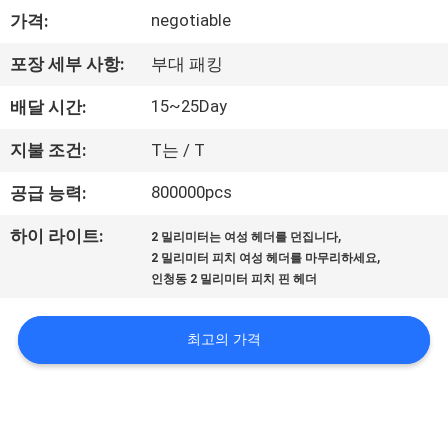
negotiable
가격:
공
장
포장 세부 사항:
부대 패킹
여
15~25Day
배달 시간:
행
지불 조건:
T는 / T
800000pcs
공급 능력:
품
,
하이 라이트:
2 밀리미터는 여성 헤더를 던집니다
질
,
2 밀리미터 피치 여성 헤더를 마무리하세요
인청동 2 밀리미터 피치 핀 헤더
관
리
최고의 가격
문