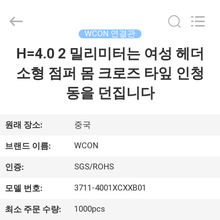
-
2026
WCON
ELECTRONICS
(
WCON 연결관
GUANGDONG)
CO.,
LTD.
H=4.0 2 밀리미터는 여성 헤더
집
All
Rights
Reserved.
소형 점퍼 몸 크로즈 타잎 인청
제
동을 던집니다
품
원래 장소:
중국
회
WCON
브랜드 이름:
사
SGS/ROHS
인증:
소
3711-4001XCXXB01
모델 번호:
개
1000pcs
최소 주문 수량: