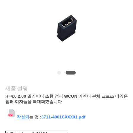
의
하
기
조
회
를
요
제품 설명
청
H=4.0 2.00 밀리미터 소형 점퍼 WCON 커넥터 본체 크로즈 타잎은
점퍼 여자들을 특대화했습니다
하
다
작성되
는 것 :
3711-4001CXXX01.pdf