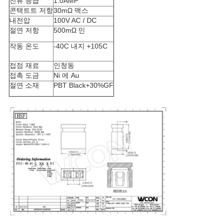
전류 등급
1.0AMP
사
콘택트트 저항
30mΩ 맥스
내전압
100V AC / DC
이
절연 저항
500mΩ 민
트
작동 온도
-40C 내지 +105C
맵
접점 재료
인청동
접촉 도금
Ni 에 Au
절연 소재
PBT Black+30%GF
PRIVACY
POLICY