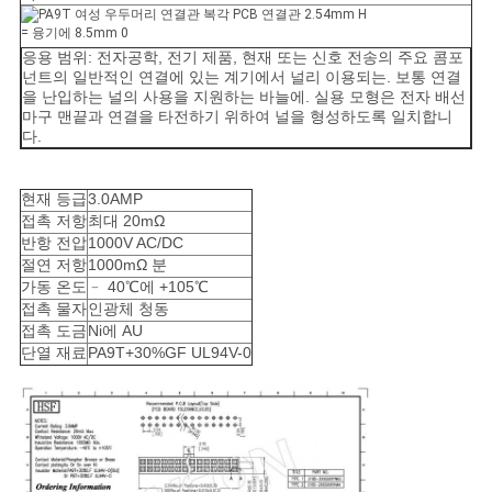
사
이
응용 범위: 전자공학, 전기 제품, 현재 또는 신호 전송의 주요 콤포
넌트의 일반적인 연결에 있는 계기에서 널리 이용되는. 보통 연결
트
을 난입하는 널의 사용을 지원하는 바늘에. 실용 모형은 전자 배선
마구 맨끝과 연결을 타전하기 위하여 널을 형성하도록 일치합니
다.
맵
현재 등급
3.0AMP
PRIVACY
접촉 저항
최대 20mΩ
반항 전압
1000V AC/DC
POLICY
절연 저항
1000mΩ 분
가동 온도
﹣ 40℃에 +105℃
접촉 물자
인광체 청동
접촉 도금
Ni에 AU
단열 재료
PA9T+30%GF UL94V-0