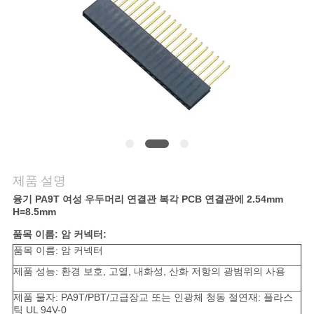
의
하
기
조
회
를
제품 설명
요
융기 PA9T 여성 우두머리 연결관 복각 PCB 연결관에 2.54mm
H=8.5mm
청
품목 이름: 암 커넥터:
하
품목 이름: 암 커넥터
다
제품 성능: 환경 보호, 고열, 내화성, 산화 저항의 광범위의 사용
제품 물자: PA9T/PBT/고급장교 또는 인광체 청동 절연재: 플라스
틱 UL 94V-0