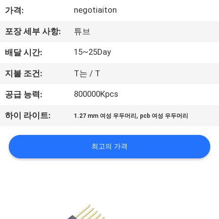
negotiaiton
가격:
공
장
포장 세부 사항:
튜브
여
15~25Day
배달 시간:
행
지불 조건:
T는 / T
800000Kpcs
공급 능력:
품
,
하이 라이트:
1.27 mm 여성 우두머리
pcb 여성 우두머리
질
관
최고의 가격
리
문