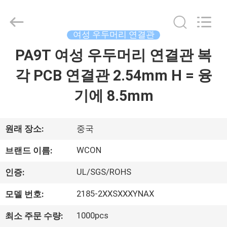
-
2026
WCON
ELECTRONICS
(
여성 우두머리 연결관
GUANGDONG)
CO.,
LTD.
PA9T 여성 우두머리 연결관 복
집
All
Rights
Reserved.
각 PCB 연결관 2.54mm H = 융
제
기에 8.5mm
품
원래 장소:
중국
회
WCON
브랜드 이름:
사
UL/SGS/ROHS
인증:
소
2185-2XXSXXXYNAX
모델 번호:
개
1000pcs
최소 주문 수량: