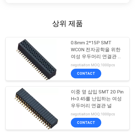
상위 제품
0.8mm 2*15P SMT
WCON 전자공학을 위한
여성 우두머리 연결관 금
섬광
negotiaiton MOQ:1000pcs
CONTACT
이중 옆 삽입 SMT 20 Pin
H=3.45를 난입하는 여성
우두머리 연결관 널
negotiaiton MOQ:1000pcs
CONTACT