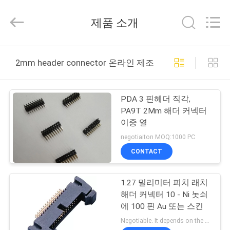
-
2026
WCON
제품 소개
ELECTRONICS
(
GUANGDONG)
CO.,
LTD.
집
All
Rights
2mm header connector 온라인 제조
Reserved.
제
PDA 3 핀헤더 직각,
품
PA9T 2Mm 해더 커넥터
이중 열
negotiaiton MOQ:1000 PC
회
CONTACT
사
1.27 밀리미터 피치 래치
소
해더 커넥터 10 - Ni 놋쇠
개
에 100 핀 Au 또는 스킨
Negotiable. It depends on the customers' requests. MOQ:1000 PC