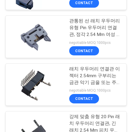
CONTACT
공
장
관통된 선 래치 우두머리
유형 Pin 우두머리 연결
여
관, 정각 2.54 Mm 여성 우
두머리
행
negotiable MOQ:1000pcs
CONTACT
품
래치 우두머리 연결관 이
질
젝터 2.54mm 구부리는
금관 악기 금을 또는 주석
관
도금 강화하십시오
negotiable MOQ:1000pcs
리
CONTACT
강제 맞춤 유형 20 Pin 래
문
치 우두머리 연결관, 긴
래치 2.54 Mm 피치 우두