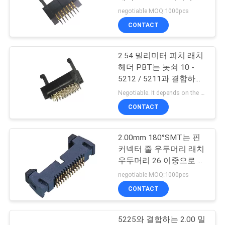
의
머리
negotiable MOQ:1000pcs
하
CONTACT
기
2.54 밀리미터 피치 래치
헤더 PBT는 놋쇠 10 -
조
5212 / 5211과 결합하는
60개 핀을 검게합니다
회
Negotiable. It depends on the customers' requests. MOQ:1000 PC
CONTACT
를
요
2.00mm 180°SMT는 핀
커넥터 줄 우두머리 래치
청
우두머리 26 이중으로 합
니다
하
negotiable MOQ:1000pcs
CONTACT
다
5225와 결합하는 2.00 밀