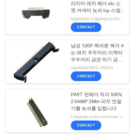
사
리미터 래치 헤더 idc 소
켓 커넥터 놋쇠 lcp 스엠
이
티 오른쪽 스트라이트 각
Negotiable. It depends on the customers' requests. MOQ:1000 PC
트
CONTACT
맵
남성 100P 똑바른 복각 4
는 래치 우두머리 이젝터
PRIVACY
우두머리 금관 악기 금 섬
광을 젓습니다
negotiable MOQ:1000pcs
POLICY
CONTACT
PA9T 핀헤더 직각 500V,
2.0AMP 2Mm 피치 연결
기를 놋쇠를 입힙니다
It depends on the customers' requests and can be negotiable. MOQ:1000 PC
CONTACT