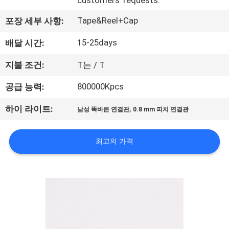
customers' requests.
공
Tape&Reel+Cap
포장 세부 사항:
장
15-25days
배달 시간:
여
지불 조건:
T는 / T
행
800000Kpcs
공급 능력:
,
품
하이 라이트:
남성 똑바른 연결관
0.8 mm 피치 연결관
질
최고의 가격
관
리
문