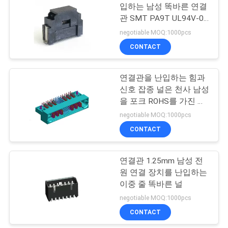
입하는 남성 똑바른 연결
관 SMT PA9T UL94V-0
널
negotiable MOQ:1000pcs
CONTACT
연결관을 난입하는 힘과
신호 잡종 널은 천사 남성
을 포크 ROHS를 가진 유
형 복각 보상합니다
negotiable MOQ:1000pcs
CONTACT
연결관 1.25mm 남성 전
원 연결 장치를 난입하는
이중 줄 똑바른 널
negotiable MOQ:1000pcs
CONTACT