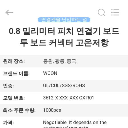
-
2025
WCON
ELECTRONICS
(
연결관을 난입하는 널
GUANGDONG)
CO.,
LTD.
0.8 밀리미터 피치 연결기 보드
집
All
Rights
Reserved.
투 보드 커넥터 고온저항
제
품
원래 장소:
동완, 광동, 중국.
WCON
브랜드 이름:
회
UL/CUL/SGS/ROHS
인증:
사
3612-X XXX-XXX GX R01
모델 번호:
소
1000pcs
최소 주문 수량:
개
Negotiable. It depends on the
가격: