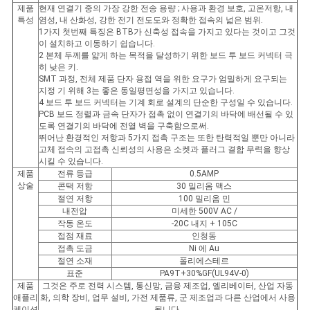
사
제품
현재 연결기 중의 가장 강한 전송 용량 ; 사용과 환경 보호, 고온저항, 내
특성
염성, 내 산화성, 강한 전기 전도도와 정확한 접속의 넓은 범위.
이
1가지 첫번째 특징은 BTB가 신축성 접속을 가지고 있다는 것이고 그것
이 설치하고 이동하기 쉽습니다.
2 본체 두께를 얇게 하는 목적을 달성하기 위한 보드 투 보드 커넥터 극
트
히 낮은 키.
SMT 과정, 전체 제품 단자 용접 역을 위한 요구가 엄밀하게 요구되는
맵
지정 기 위해 3는 좋은 동일평면성을 가지고 있습니다.
4 보드 투 보드 커넥터는 기계 회로 설계의 단순한 구성일 수 있습니다.
PCB 보드 정렬과 금속 단자가 접촉 없이 연결기의 바닥에 배선될 수 있
도록 연결기의 바닥에 전열 벽을 구축함으로써.
PRIVACY
뛰어난 환경적인 저항과 5가지 접촉 구조는 또한 탄력적일 뿐만 아니라
고체 접속의 고접촉 신뢰성의 사용은 소켓과 플러그 결합 무력을 향상
POLICY
시킬 수 있습니다.
제품
전류 등급
0.5AMP
상술
콘택 저항
30 밀리옴 맥스
절연 저항
100 밀리옴 민
내전압
미세한 500V AC /
작동 온도
-20C 내지 + 105C
접점 재료
인청동
접촉 도금
Ni 에 Au
절연 소재
폴리에스테르
표준
PA9T+30%GF(UL94V-0)
제품
그것은 주로 전력 시스템, 통신망, 금융 제조업, 엘리베이터, 산업 자동
애플리
화, 의학 장비, 업무 설비, 가전 제품류, 군 제조업과 다른 산업에서 사용
케이션
됩니다.