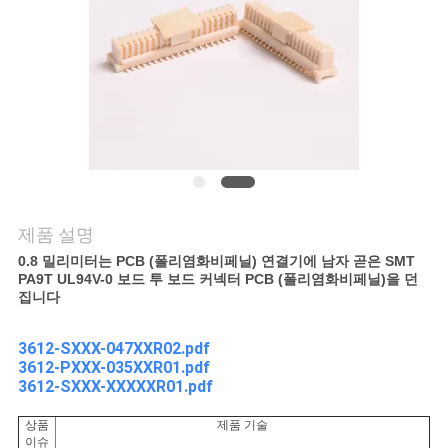
의
하
기
조
회
를
제품 설명
0.8 밀리미터는 PCB (폴리염화비페닐) 연결기에 남자 곧은 SMT
요
PA9T UL94V-0 보드 투 보드 커넥터 PCB (폴리염화비페닐)을 던
집니다
청
하
3612-SXXX-047XXR02.pdf
3612-PXXX-035XXR01.pdf
다
3612-SXXX-XXXXXR01.pdf
상품
제품 기술
이슈