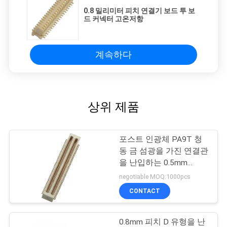
0.8 밀리미터 피치 연결기 보드 투 보
드 커넥터 고온저항
계속하다
상위 제품
포스트 인광체 PA9T 청
동 금 섬광을 가진 연결관
을 난입하는 0.5mm
2*50P SMT 널
negotiable MOQ:1000pcs
CONTACT
0.8mm 피치 D 유형을 난