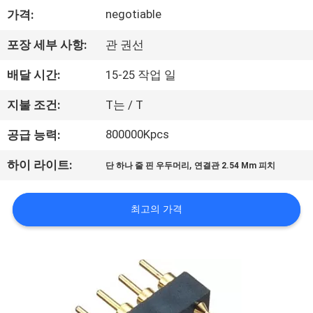
negotiable
가격:
공
장
포장 세부 사항:
관 권선
여
배달 시간:
15-25 작업 일
행
지불 조건:
T는 / T
800000Kpcs
공급 능력:
품
,
하이 라이트:
단 하나 줄 핀 우두머리
연결관 2.54 Mm 피치
질
관
최고의 가격
리
문