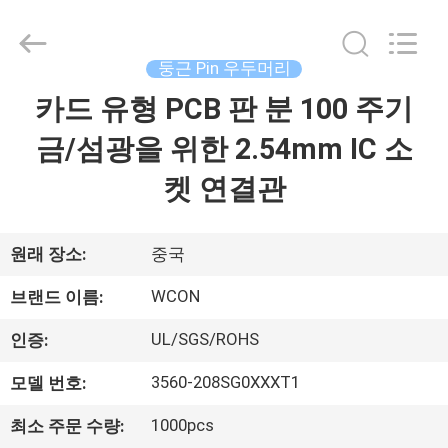
-
2026
WCON
ELECTRONICS
(
둥근 Pin 우두머리
GUANGDONG)
CO.,
LTD.
카드 유형 PCB 판 분 100 주기
집
All
Rights
Reserved.
금/섬광을 위한 2.54mm IC 소
제
켓 연결관
품
원래 장소:
중국
회
WCON
브랜드 이름:
사
UL/SGS/ROHS
인증:
소
3560-208SG0XXXT1
모델 번호:
개
1000pcs
최소 주문 수량: