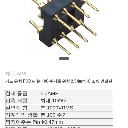
의
하
기
조
회
를
제품 설명
요
카드 유형 PCB 판 분 100 주기를 위한 2.54mm IC 소켓 연결관
청
현재 등급
1.0AMP
하
접촉 저항
최대 10mΩ
절연성 힘
분 1000VRMS
다
기계적인 생활
분 100 주기
짝지어주는 Pin
Φ0.47mm