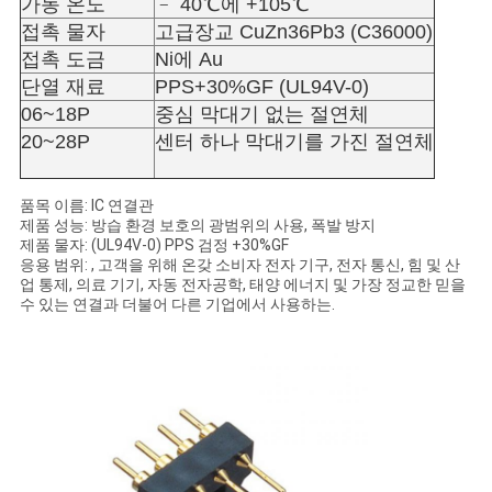
가동 온도
﹣ 40℃에 +105℃
사
접촉 물자
고급장교 CuZn36Pb3 (C36000)
이
접촉 도금
Ni에 Au
단열 재료
PPS+30%GF (UL94V-0)
트
06~18P
중심 막대기 없는 절연체
맵
20~28P
센터 하나 막대기를 가진 절연체
품목 이름: IC 연결관
PRIVACY
제품 성능: 방습 환경 보호의 광범위의 사용, 폭발 방지
제품 물자: (UL94V-0) PPS 검정 +30%GF
POLICY
응용 범위: , 고객을 위해 온갖 소비자 전자 기구, 전자 통신, 힘 및 산
업 통제, 의료 기기, 자동 전자공학, 태양 에너지 및 가장 정교한 믿을
수 있는 연결과 더불어 다른 기업에서 사용하는.